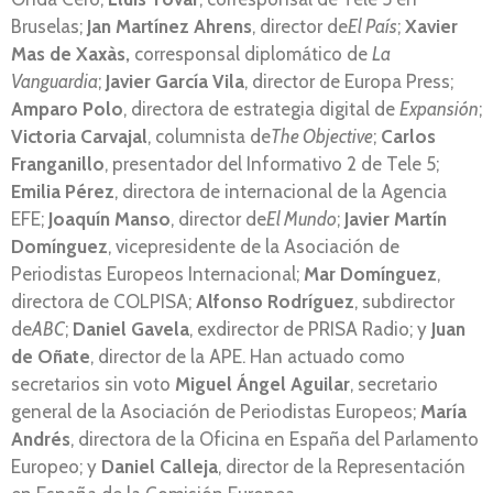
Bruselas;
Jan Martínez Ahrens
, director de
El País
;
Xavier
Mas de Xaxàs,
corresponsal diplomático de
La
Vanguardia
;
Javier García Vila
, director de Europa Press;
Amparo Polo
, directora de estrategia digital de
Expansión
;
Victoria Carvajal
, columnista de
The Objective
;
Carlos
Franganillo
, presentador del Informativo 2 de Tele 5;
Emilia Pérez
, directora de internacional de la Agencia
EFE;
Joaquín Manso
, director de
El Mundo
;
Javier Martín
Domínguez
, vicepresidente de la Asociación de
Periodistas Europeos Internacional;
Mar Domínguez
,
directora de COLPISA;
Alfonso Rodríguez
, subdirector
de
ABC
;
Daniel Gavela
, exdirector de PRISA Radio; y
Juan
de Oñate
, director de la APE. Han actuado como
secretarios sin voto
Miguel Ángel Aguilar
, secretario
general de la Asociación de Periodistas Europeos;
María
Andrés
, directora de la Oficina en España del Parlamento
Europeo; y
Daniel Calleja
, director de la Representación