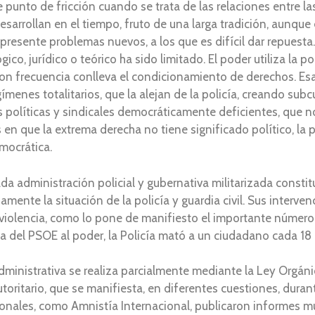
nto de fricción cuando se trata de las relaciones entre las 
arrollan en el tiempo, fruto de una larga tradición, aunque
esente problemas nuevos, a los que es difícil dar repuesta. L
o, jurídico o teórico ha sido limitado. El poder utiliza la pol
on frecuencia conlleva el condicionamiento de derechos. Esa
ímenes totalitarios, que la alejan de la policía, creando sub
 políticas y sindicales democráticamente deficientes, que n
en que la extrema derecha no tiene significado político, la 
mocrática.
 administración policial y gubernativa militarizada constit
amente la situación de la policía y guardia civil. Sus interv
violencia, como lo pone de manifiesto el importante númer
ida del PSOE al poder, la Policía mató a un ciudadano cada 18
administrativa se realiza parcialmente mediante la Ley Orgáni
oritario, que se manifiesta, en diferentes cuestiones, dura
onales, como Amnistía Internacional, publicaron informes muy