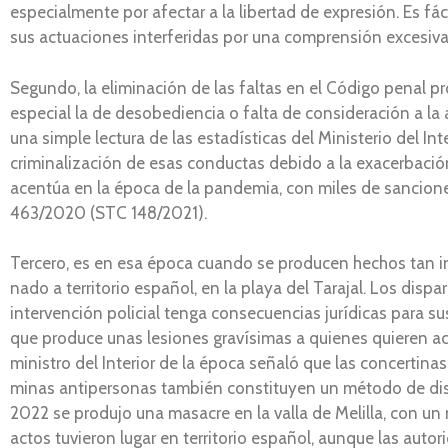
especialmente por afectar a la libertad de expresión. Es fác
sus actuaciones interferidas por una comprensión excesivam
Segundo, la eliminación de las faltas en el Código penal p
especial la de desobediencia o falta de consideración a l
una simple lectura de las estadísticas del Ministerio del I
criminalización de esas conductas debido a la exacerbaci
acentúa en la época de la pandemia, con miles de sanciones
463/2020 (STC 148/2021).
Tercero, es en esa época cuando se producen hechos tan i
nado a territorio español, en la playa del Tarajal. Los disp
intervención policial tenga consecuencias jurídicas para su
que produce unas lesiones gravísimas a quienes quieren acce
ministro del Interior de la época señaló que las concertin
minas antipersonas también constituyen un método de disu
2022 se produjo una masacre en la valla de Melilla, con un
actos tuvieron lugar en territorio español, aunque las auto