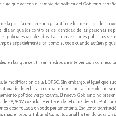
 algo que ver con el cambio de política del Gobierno español
n de la policía requiere una garantía de los derechos de la ci
l día en que los controles de identidad de las personas se 
es policiales racializados. Las intervenciones policiales se r
campos especialmente, tal como sucede cuando actúan piquet
ciales en las que se utilizan medios de intervención con resu
, la modificación de la LOPSC. Sin embargo, al igual que su
aria de derechas, la contra reforma, por así decirlo, no se r
teamiento político vergonzante. El nuevo Gobierno no presen
o de EAJ/PNV cuando se entra en la reforma de la LOPSC, pro
nes desarrollada en sede parlamentaria. Esa lenta tramitac
s más, el propio Tribunal Constitucional ha tenido ocasión 