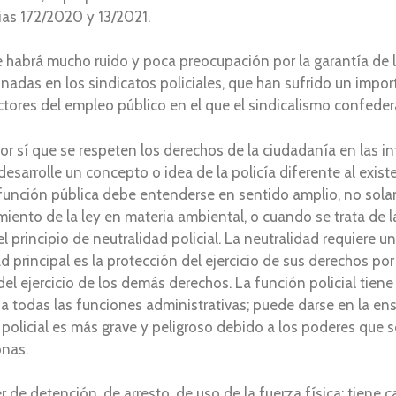
ias 172/2020 y 13/2021.
 habrá mucho ruido y poca preocupación por la garantía de l
inadas en los sindicatos policiales, que han sufrido un impo
ectores del empleo público en el que el sindicalismo confeder
r sí que se respeten los derechos de la ciudadanía en las in
 desarrolle un concepto o idea de la policía diferente al exi
 función pública debe entenderse en sentido amplio, no sola
miento de la ley en materia ambiental, o cuando se trata de l
l principio de neutralidad policial. La neutralidad requiere una
ad principal es la protección del ejercicio de sus derechos po
l ejercicio de los demás derechos. La función policial tiene 
a a todas las funciones administrativas; puede darse en la en
ón policial es más grave y peligroso debido a los poderes que 
onas.
de detención, de arresto, de uso de la fuerza física; tiene c