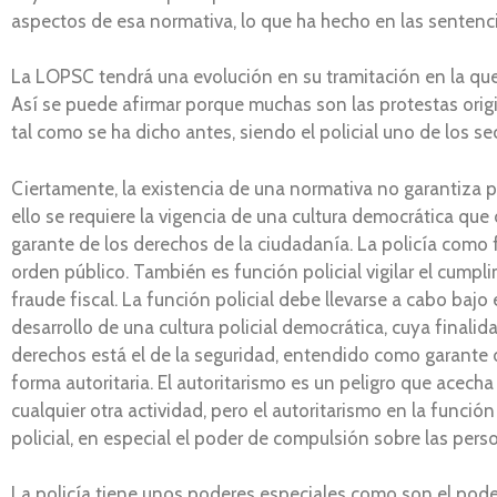
aspectos de esa normativa, lo que ha hecho en las sentenc
La LOPSC tendrá una evolución en su tramitación en la que
Así se puede afirmar porque muchas son las protestas orig
tal como se ha dicho antes, siendo el policial uno de los s
Ciertamente, la existencia de una normativa no garantiza po
ello se requiere la vigencia de una cultura democrática que
garante de los derechos de la ciudadanía. La policía como
orden público. También es función policial vigilar el cumpli
fraude fiscal. La función policial debe llevarse a cabo bajo e
desarrollo de una cultura policial democrática, cuya finalid
derechos está el de la seguridad, entendido como garante de
forma autoritaria. El autoritarismo es un peligro que acech
cualquier otra actividad, pero el autoritarismo en la funci
policial, en especial el poder de compulsión sobre las pers
La policía tiene unos poderes especiales como son el poder 