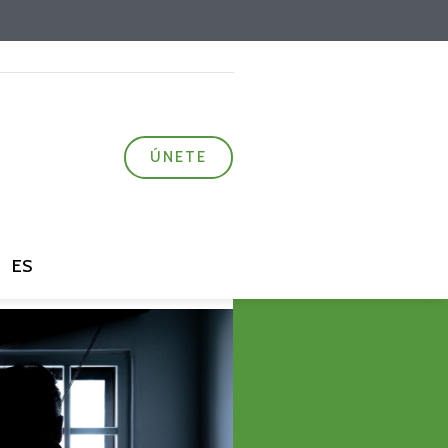
ÚNETE
ES