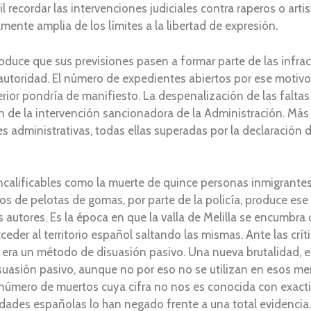
il recordar las intervenciones judiciales contra raperos o art
ente amplia de los límites a la libertad de expresión.
roduce que sus previsiones pasen a formar parte de las infrac
a autoridad. El número de expedientes abiertos por ese motiv
nterior pondría de manifiesto. La despenalización de las falta
ón de la intervención sancionadora de la Administración. Má
 administrativas, todas ellas superadas por la declaración 
ncalificables como la muerte de quince personas inmigrante
aros de pelotas de gomas, por parte de la policía, produce ese
s autores. Es la época en que la valla de Melilla se encumbra
der al territorio español saltando las mismas. Ante las críti
as era un método de disuasión pasivo. Una nueva brutalidad, e
asión pasivo, aunque no por eso no se utilizan en esos mene
 número de muertos cuya cifra no nos es conocida con exactit
ridades españolas lo han negado frente a una total evidencia. 