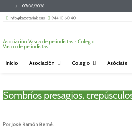
07/08/2026
info@kazetariak.eus
944 10 60 40
Asociación Vasca de periodistas - Colegio
Vasco de periodistas
Inicio
Asociación
Colegio
Asóciate
Sombríos presagios, crepúsculo
Por
José Ramón Berné
.