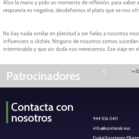
Alzo la mano y pido un momento de reflexión, para saber a
respuesta es negativa, desdeñemos el plato que se nos ofr
No hay nada similar en plenitud a ser fieles a nosotros 
influencers o clichés. Ninguno de nosotros somos sucedáne
interminable y que sin duda nos merecemos. Ese viaje en el 
Patrocinadores
Contacta con
nosotros
944 106 040
info@kazetariak.eus
Euskal Kazetarien Elkart