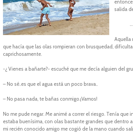
entonces
salida d
………
Aquella 
que hacía que las olas rompieran con brusquedad, dificultan
caprichosamente.
-¿ Vienes a bañarte?- escuché que me decía alguien del gr
– No sé..es que el agua está un poco brava..
– No pasa nada, te bañas conmigo.¡Vamos!
No me pude negar. Me animé a correr el riesgo. Tenía que i
estaba buenísima, con olas bastante grandes que dentro
mi recién conocido amigo me cogió de la mano cuando salimo