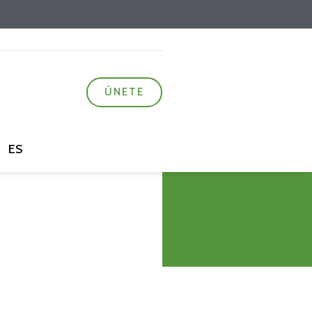
ÚNETE
ES