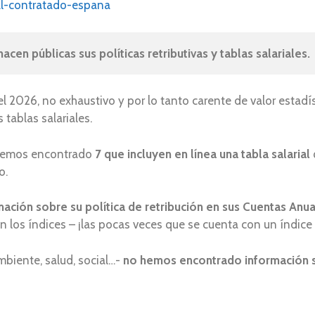
al-contratado-espana
cen públicas sus políticas retributivas y tablas salariales.
 2026, no exhaustivo y por lo tanto carente de valor estad
tablas salariales.
 hemos encontrado
7 que
incluyen en línea una tabla salarial
o.
mación sobre su política de retribución en sus Cuentas Anu
 en los índices – ¡las pocas veces que se cuenta con un índic
iente, salud, social…-
no hemos encontrado información sob