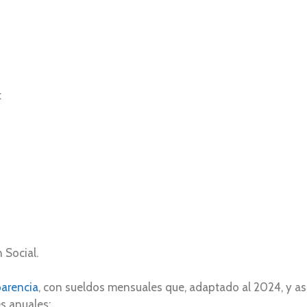
:
 Social.
parencia
, con sueldos mensuales que, adaptado al 2024, y a
s anuales: