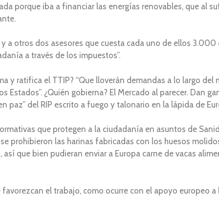
porque iba a financiar las energías renovables, que al sufr
ante.
y a otros dos asesores que cuesta cada uno de ellos 3.000 d
danía a través de los impuestos”.
ma y ratifica el TTIP? “Que lloverán demandas a lo largo d
s Estados”. ¿Quién gobierna? El Mercado al parecer. Dan gan
 en paz” del RIP escrito a fuego y talonario en la lápida de Eu
s normativas que protegen a la ciudadanía en asuntos de San
a se prohibieron las harinas fabricadas con los huesos molido
, así que bien pudieran enviar a Europa carne de vacas alim
e favorezcan el trabajo, como ocurre con el apoyo europeo 