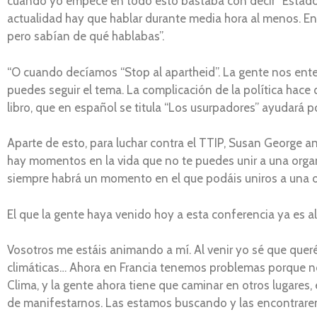
cuando yo empecé en todo esto bastaba con decir “Estados 
actualidad hay que hablar durante media hora al menos. Ent
pero sabían de qué hablabas”.
“O cuando decíamos “Stop al apartheid”. La gente nos ent
puedes seguir el tema. La complicación de la política hace
libro, que en español se titula “Los usurpadores” ayudará p
Aparte de esto, para luchar contra el TTIP, Susan George ani
hay momentos en la vida que no te puedes unir a una organ
siempre habrá un momento en el que podáis uniros a una o
El que la gente haya venido hoy a esta conferencia ya es al
Vosotros me estáis animando a mí. Al venir yo sé que queréi
climáticas… Ahora en Francia tenemos problemas porque no
Clima, y la gente ahora tiene que caminar en otros lugares,
de manifestarnos. Las estamos buscando y las encontrare