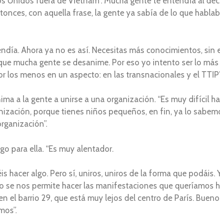
Unidos fuera de Vietnam”. Mucha gente te entendía al decir
onces, con aquella frase, la gente ya sabía de lo que hablab
endía. Ahora ya no es así. Necesitas más conocimientos, sin
 que mucha gente se desanime. Por eso yo intento ser lo más s
or los menos en un aspecto: en las transnacionales y el TTIP”
ma a la gente a unirse a una organización. “Es muy difícil ha
ización, porque tienes niños pequeños, en fin, ya lo sabem
rganización”.
go para ella. “Es muy alentador.
s hacer algo. Pero sí, uniros, uniros de la forma que podáis.
 se nos permite hacer las manifestaciones que queríamos h
 en el barrio 29, que está muy lejos del centro de París. Bue
mos”.