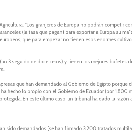
 Agricultura. “Los granjeros de Europa no podrán competir con
aranceles (la tasa que pagan) para exportar a Europa su maíz 
 europeos, que para empezar no tienen esos enormes cultivo
res (un 3 seguido de doce ceros) y tienen los mejores bufetes 
a.
presas que han demandado al Gobierno de Egipto porque dec
 ha hecho lo propio con el Gobierno de Ecuador (por 1.800 m
otegida. En este último caso, un tribunal ha dado la razón a 
han sido demandados (se han firmado 3.200 tratados multilate