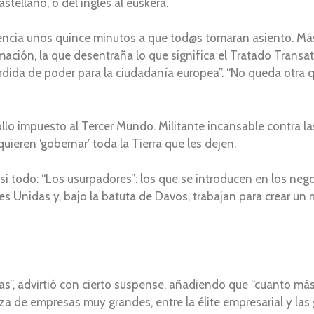
astellano, o del inglés al euskera.
ncia unos quince minutos a que tod@s tomaran asiento. Más
ción, la que desentraña lo que significa el Tratado Transa
érdida de poder para la ciudadanía europea”. “No queda otra q
ollo impuesto al Tercer Mundo. Militante incansable contra l
uieren ‘gobernar’ toda la Tierra que les dejen.
casi todo: “Los usurpadores”: los que se introducen en los ne
nes Unidas y, bajo la batuta de Davos, trabajan para crear u
as”, advirtió con cierto suspense, añadiendo que “cuanto má
anza de empresas muy grandes, entre la élite empresarial y l