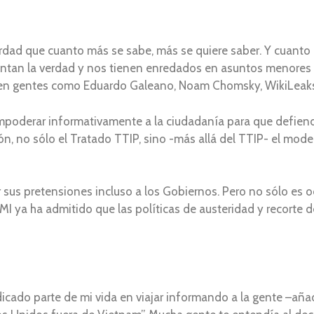
erdad que cuanto más se sabe, más se quiere saber. Y cuanto
tan la verdad y nos tienen enredados en asuntos menores en
 en gentes como Eduardo Galeano, Noam Chomsky, WikiLeaks
oderar informativamente a la ciudadanía para que defiend
 no sólo el Tratado TTIP, sino -más allá del TTIP- el model
 sus pretensiones incluso a los Gobiernos. Pero no sólo es o
MI ya ha admitido que las políticas de austeridad y recorte d
icado parte de mi vida en viajar informando a la gente –añ