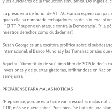
y los auriculares de la traducción simultánea. Del inglés al c
La presidenta de honor de ATTAC Francia esperó con pacie
quien ella ha nombrado embajadores-as de la buena informa
. “ El TTIP supone un ataque contra la Democracia”, “Y la p
nuestros derechos como ciudadan@s”.
Susan George es una escritora prolífica sobre el subdesarr
Internacional, el Banco Mundial y las Transnacionales que q
Aquel su último título de su último libro de 2015 lo decía 
inversiones y de puertas giratorias, infiltrándose en Nacio
semejanza
PREPÁRENSE PARA MALAS NOTICIAS
“Prepárense, porque esta tarde van a escuchar malas notici
TTIP, más se quiere saber”. Pues bien, “se trata de una ali