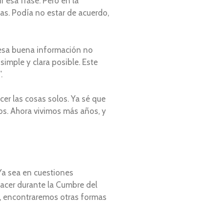
 esa frase. Pero en la
as. Podía no estar de acuerdo,
 esa buena información no
imple y clara posible. Este
.
cer las cosas solos. Ya sé que
os. Ahora vivimos más años, y
 Ya sea en cuestiones
acer durante la Cumbre del
no, encontraremos otras formas