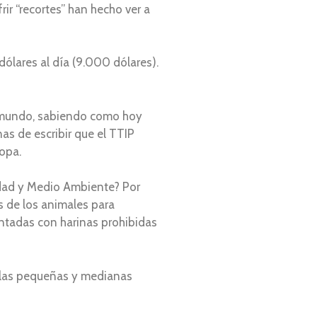
ir “recortes” han hecho ver a
ólares al día (9.000 dólares).
el mundo, sabiendo como hoy
as de escribir que el TTIP
ropa.
idad y Medio Ambiente? Por
s de los animales para
entadas con harinas prohibidas
a las pequeñas y medianas