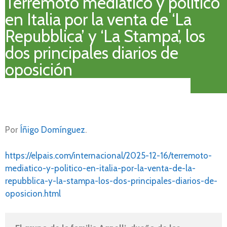
Terremoto mediático y político
en Italia por la venta de ‘La
Repubblica’ y ‘La Stampa’, los
dos principales diarios de
oposición
Por
Íñigo Domínguez
.
https://elpais.com/internacional/2025-12-16/terremoto-
mediatico-y-politico-en-italia-por-la-venta-de-la-
repubblica-y-la-stampa-los-dos-principales-diarios-de-
oposicion.html