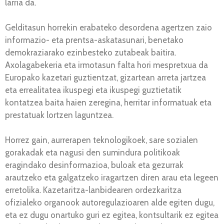
larria da.
Gelditasun horrekin erabateko desordena agertzen zaio
informazio- eta prentsa-askatasunari, benetako
demokraziarako ezinbesteko zutabeak baitira.
Axolagabekeria eta irmotasun falta hori mespretxua da
Europako kazetari guztientzat, gizartean arreta jartzea
eta errealitatea ikuspegi eta ikuspegi guztietatik
kontatzea baita haien zeregina, herritar informatuak eta
prestatuak lortzen laguntzea.
Horrez gain, aurrerapen teknologikoek, sare sozialen
gorakadak eta nagusi den sumindura politikoak
eragindako desinformazioa, buloak eta gezurrak
arautzeko eta galgatzeko iragartzen diren arau eta legeen
erretolika. Kazetaritza-lanbidearen ordezkaritza
ofizialeko organook autoregulazioaren alde egiten dugu,
eta ez dugu onartuko guri ez egitea, kontsultarik ez egitea