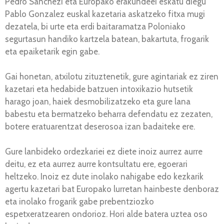
Pedro Sanchezi eta Europako erakundeei eskatu diegu
Pablo Gonzalez euskal kazetaria askatzeko fitxa mugi
dezatela, bi urte eta erdi baitaramatza Poloniako
segurtasun handiko kartzela batean, bakartuta, frogarik
eta epaiketarik egin gabe.
Gai honetan, atxilotu zituztenetik, gure agintariak ez ziren
kazetari eta hedabide batzuen intoxikazio hutsetik
harago joan, haiek desmobilizatzeko eta gure lana
babestu eta bermatzeko beharra defendatu ez zezaten,
botere eratuarentzat deserosoa izan badaiteke ere.
Gure lanbideko ordezkariei ez diete inoiz aurrez aurre
deitu, ez eta aurrez aurre kontsultatu ere, egoerari
heltzeko. Inoiz ez dute inolako nahigabe edo kezkarik
agertu kazetari bat Europako lurretan hainbeste denboraz
eta inolako frogarik gabe prebentziozko
espetxeratzearen ondorioz. Hori alde batera uztea oso