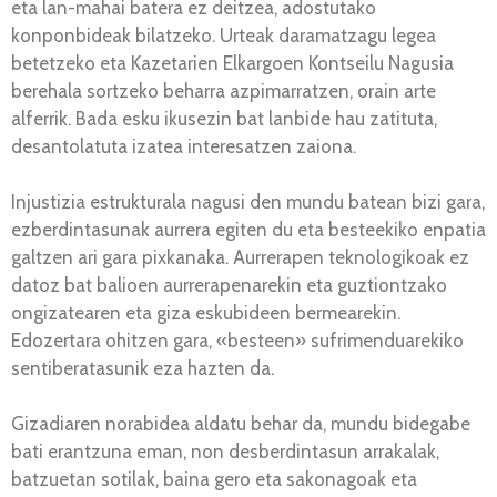
eta lan-mahai batera ez deitzea, adostutako
konponbideak bilatzeko. Urteak daramatzagu legea
betetzeko eta Kazetarien Elkargoen Kontseilu Nagusia
berehala sortzeko beharra azpimarratzen, orain arte
alferrik. Bada esku ikusezin bat lanbide hau zatituta,
desantolatuta izatea interesatzen zaiona.
Injustizia estrukturala nagusi den mundu batean bizi gara,
ezberdintasunak aurrera egiten du eta besteekiko enpatia
galtzen ari gara pixkanaka. Aurrerapen teknologikoak ez
datoz bat balioen aurrerapenarekin eta guztiontzako
ongizatearen eta giza eskubideen bermearekin.
Edozertara ohitzen gara, «besteen» sufrimenduarekiko
sentiberatasunik eza hazten da.
Gizadiaren norabidea aldatu behar da, mundu bidegabe
bati erantzuna eman, non desberdintasun arrakalak,
batzuetan sotilak, baina gero eta sakonagoak eta