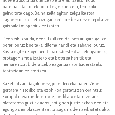
Botere absolutua ulertzeko eta erabiltzeko modu
paternalista horrek porrot egin zuen eta, teorikoki,
gaindituta dago. Baina zaila egiten zaigu ikastea,
iraganeko akats eta izugarrikeria berberak ez errepikatzea,
gaixoaldi mingarririk ez izatea.
Dena ziklikoa da, dena itzultzen da, beti ari gara gauza
berari buruz bueltaka, dilema handi eta zaharrei buruz.
Kosta egiten zaigu herritarrak, «besteak», heldugabeak,
protagonismoa izateko eta boterea herritik eta
herriarentzat bideratzeko ezgaituak kontsideratzeko
tentazioan ez erortzea.
Kazetaritzari dagokionez, joan den ekainaren 26an
gertaera historiko eta ezohikoa gertatu zen oraintsu:
Europako erakunde, elkarte, sindikatu eta kazetari-
plataforma guztiak ados jarri ginen justiziazkoa den eta
egungo demokrazientzat lotsagarria den zerbaitetarako: