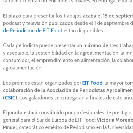
también cuenta con ediciones similares en Portugal e Itali
El
plazo
para presentar los trabajos
acaba el
15 de septie
podcast y televisión publicados desde el 1 de septiembre 
de Periodismo de EIT Food
están disponibles.
Cada periodista puede presentar un
máximo de tres traba
y asequible, la sostenibilidad en la agroalimentación, la in
consumidor, el emprendimiento en alimentación, la colabora
agroalimentación.
Los premios están organizados por
EIT Food
, la mayor co
colaboración de la Asociación de Periodistas Agroalimen
(
CSIC
). Los galardones se entregarán a finales de este año.
El
jurado
estará constituido por profesionales de prestigio
general para el Sur de Europa de EIT Food;
Victoria Moren
Piñuel
, catedrático emérito de Periodismo en la Universid