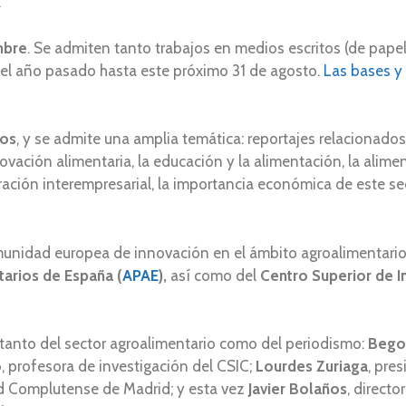
a.
mbre
. Se admiten tanto trabajos en medios escritos (de papel
del año pasado hasta este próximo 31 de agosto.
Las bases y 
jos
, y se admite una amplia temática: reportajes relacionado
novación alimentaria, la educación y la alimentación, la alime
ción interempresarial, la importancia económica de este sect
munidad europea de innovación en el ámbito agroalimentario
tarios de España
(
APAE
),
así como del
Centro Superior de In
 tanto del sector agroalimentario como del periodismo:
Begoñ
o
, profesora de investigación del CSIC;
Lourdes Zuriaga
, pre
ad Complutense de Madrid; y esta vez
Javier Bolaños
, direct