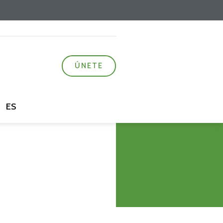
ÚNETE
ES