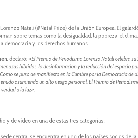
Lorenzo Natali (#NataliPrize) de la Unión Europea. El galard
rman sobre temas como la desigualdad, la pobreza, el clima, l
az, la democracia y los derechos humanos.
nen
, declaró: «
El Premio de Periodismo Lorenzo Natali celebra su 3
nazas híbridas, la desinformación y la reducción del espacio par
a. Como se puso de manifiesto en la Cumbre por la Democracia de d
menudo asumiendo un alto riesgo personal. El Premio de Periodism
 verdad a la luz».
io y de vídeo en una de estas tres categorías:
sede central se encuentra en uno de los países socios de la