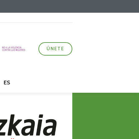
ÚNETE
ES