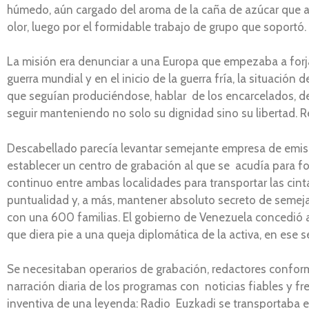
húmedo, aún cargado del aroma de la caña de azúcar que all
olor, luego por el formidable trabajo de grupo que soportó.
La misión era denunciar a una Europa que empezaba a forj
guerra mundial y en el inicio de la guerra fría, la situació
que seguían produciéndose, hablar de los encarcelados, de
seguir manteniendo no solo su dignidad sino su libertad. 
Descabellado parecía levantar semejante empresa de emis
establecer un centro de grabación al que se acudía para for
continuo entre ambas localidades para transportar las cin
puntualidad y, a más, mantener absoluto secreto de seme
con una 600 familias. El gobierno de Venezuela concedió a l
que diera pie a una queja diplomática de la activa, en ese
Se necesitaban operarios de grabación, redactores conforme
narración diaria de los programas con noticias fiables y f
inventiva de una leyenda: Radio Euzkadi se transportaba 