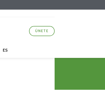
ÚNETE
ES