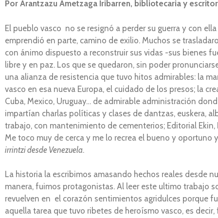
Por Arantzazu Ametzaga Iribarren, bibliotecaria y escrito
El pueblo vasco no se resignó a perder su guerra y con ella s
emprendió en parte, camino de exilio. Muchos se trasladar
con ánimo dispuesto a reconstruir sus vidas -sus bienes 
libre y en paz. Los que se quedaron, sin poder pronunciar
una alianza de resistencia que tuvo hitos admirables: la m
vasco en esa nueva Europa, el cuidado de los presos; la cr
Cuba, Mexico, Uruguay… de admirable administración donde
impartían charlas políticas y clases de dantzas, euskera, 
trabajo, con mantenimiento de cementerios; Editorial Ekin,
Me toco muy de cerca y me lo recrea el bueno y oportuno 
irrintzi desde Venezuela
.
La historia la escribimos amasando hechos reales desde nue
manera, fuimos protagonistas. Al leer este ultimo trabajo s
revuelven en el corazón sentimientos agridulces porque fue 
aquella tarea que tuvo ribetes de heroísmo vasco, es decir,