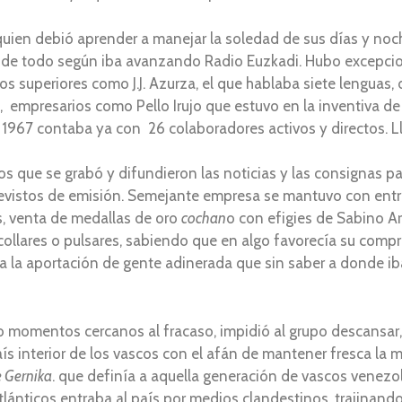
, quien debió aprender a manejar la soledad de sus días y n
co de todo según iba avanzando Radio Euzkadi. Hubo excepcio
os superiores como J.J. Azurza, el que hablaba siete lenguas
s, empresarios como Pello Irujo que estuvo en la inventiva 
a 1967 contaba ya con 26 colaboradores activos y directos. L
los que se grabó y difundieron las noticias y las consignas 
previstos de emisión. Semejante empresa se mantuvo con en
as, venta de medallas de oro
cochan
o con efigies de Sabino Ar
ollares o pulsares, sabiendo que en algo favorecía su compra
a la aportación de gente adinerada que sin saber a donde iba
 momentos cercanos al fracaso, impidió al grupo descansar, 
país interior de los vascos con el afán de mantener fresca la
e Gernika
. que definía a aquella generación de vascos venezol
lánticos entraba al país por medios clandestinos, trajinand