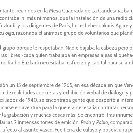
o tanto, reunidos en la Mesa Cuadrada de La Candelaria, bar
ncontraba, ni más ni menos, que la instalación de una radio c
zkadi, y los dirigentes de París, los el Lehendakaris Agirre y
os oiga,
razonaba el animoso grupo de voluntarios que plani
 del grupo porque le respetaban. Nadie bajaba la cabeza pero
oras libres -cada quien trabajaba en empresas ajeas al queha
o Radio Euzkadi necesitaba esfuerzo y capital para su anda
sión un 15 de septiembre de 1965, en esa década en que Venez
ia de realidades concretas y exhibición verbal de diálogo y 
xiliados de 1940, se encontraba gente que despertó a interes
arse en aventura para la que era necesaria contratar persona
r la grabación y muchas cosas más. Se encontró, tras innume
lar las 2 inmensas torres de emisión,
Pedo
y
Pablo
, comparada
fecto al asunto vasco. Fue tierra de cultivo y poseía una pr