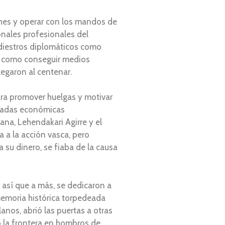
oches y operar con los mandos de
nales profesionales del
, diestros diplomáticos como
de como conseguir medios
legaron al centenar.
para promover huelgas y motivar
tradas económicas
ana, Lehendakari Agirre y el
 a la acción vasca, pero
 su dinero, se fiaba de la causa
así que a más, se dedicaron a
 memoria histórica torpedeada
anos, abrió las puertas a otras
o la frontera en hombros de