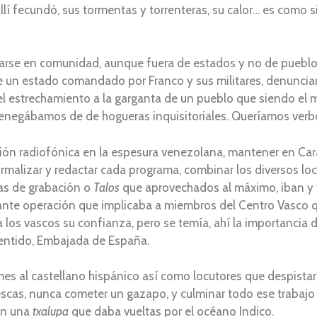
í fecundó, sus tormentas y torrenteras, su calor… es como si
arse en comunidad, aunque fuera de estados y no de pueblos
n de un estado comandado por Franco y sus militares, denuncia
l estrechamiento a la garganta de un pueblo que siendo el m
Renegábamos de de hogueras inquisitoriales. Queríamos verb
ión radiofónica en la espesura venezolana, mantener en Ca
malizar y redactar cada programa, combinar los diversos locu
tas de grabación o
Talos
que aprovechados al máximo, iban y
jante operación que implicaba a miembros del Centro Vasc
os vascos su confianza, pero se temía, ahí la importancia del
 sentido, Embajada de España.
s al castellano hispánico así como locutores que despistaran
rescas, nunca cometer un gazapo, y culminar todo ese trabaj
en una
txalupa
que daba vueltas por el océano Indico.