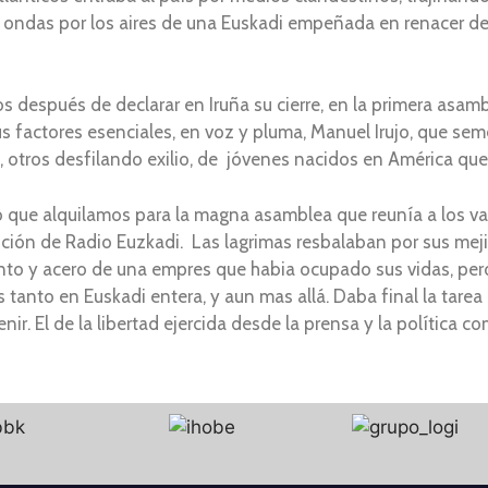
 ondas por los aires de una Euskadi empeñada en renacer de
después de declarar en Iruña su cierre, en la primera asamb
us factores esenciales, en voz y pluma, Manuel Irujo, que sem
, otros desfilando exilio, de jóvenes nacidos en América que
 que alquilamos para la magna asamblea que reunía a los va
olución de Radio Euzkadi. Las lagrimas resbalaban por sus meji
nto y acero de una empres que habia ocupado sus vidas, pe
nto en Euskadi entera, y aun mas allá. Daba final la tarea r
ir. El de la libertad ejercida desde la prensa y la política c