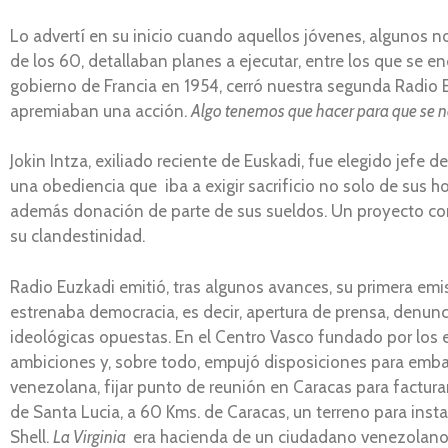
Lo advertí en su inicio cuando aquellos jóvenes, algunos n
de los 60, detallaban planes a ejecutar, entre los que se e
gobierno de Francia en 1954, cerró nuestra segunda Radio Eu
apremiaban una acción.
Algo tenemos que hacer para que se n
Jokin Intza, exiliado reciente de Euskadi, fue elegido jefe
una obediencia que iba a exigir sacrificio no solo de sus h
además donación de parte de sus sueldos. Un proyecto com
su clandestinidad.
Radio Euzkadi emitió, tras algunos avances, su primera emi
estrenaba democracia, es decir, apertura de prensa, denunc
ideológicas opuestas. En el Centro Vasco fundado por los e
ambiciones y, sobre todo, empujó disposiciones para embarc
venezolana, fijar punto de reunión en Caracas para factura
de Santa Lucia, a 60 Kms. de Caracas, un terreno para insta
Shell.
La Virginia
era hacienda de un ciudadano venezolano, a