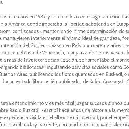
ra
us derechos en 1937, y como lo hizo en el siglo anterior, tras 
on a América donde imperaba la libertad saboteada en Europa
fuerom confiscados-, manteniendo firme determinación de s
se, mantuvieron interiormente el mismo ideal de grandeza, f
anutención del Gobierno Vasco en País por cuarenta años, su
eación, en el caso de Venezuela, o pujanza de Cetros Vascos h
 a mas de favorecer sociabilización, se fomentaba el mante
albergando bibliotecas, impulsando servicios sociales como S
 Buenos Aires, publicando los libros quemados en Euskadi, o
y documentado libro, recién publicado, de Koldo Anasagati:
C
stra entendimiento y es más fácil juzgar sucesos ajenos que
obre Radio Euzkadi -escribí hace años una historia a la memor
experiencia vivida en el albor de mi juventud, por el empeño
 fue disciplinada y paciente, con mucho de reservado silencio