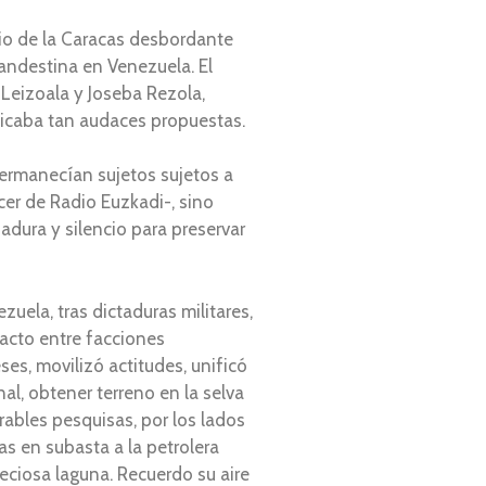
rio de la Caracas desbordante
landestina en Venezuela. El
 Leizoala y Joseba Rezola,
ficaba tan audaces propuestas.
 permanecían sujetos sujetos a
cer de Radio Euzkadi-, sino
dura y silencio para preservar
uela, tras dictaduras militares,
pacto entre facciones
es, movilizó actitudes, unificó
l, obtener terreno en la selva
rables pesquisas, por los lados
s en subasta a la petrolera
eciosa laguna. Recuerdo su aire