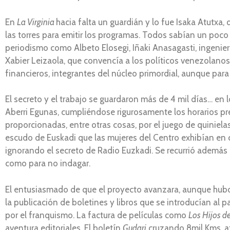
En
La Virginia
hacia falta un guardián y lo fue Isaka Atutxa
las torres para emitir los programas. Todos sabían un po
periodismo como Albeto Elosegi, Iñaki Anasagasti, ingenier
Xabier Leizaola, que convencía a los políticos venezolano
financieros, integrantes del núcleo primordial, aunque par
El secreto y el trabajo se guardaron más de 4 mil días… en 
Aberri Egunas, cumpliéndose rigurosamente los horarios 
proporcionadas, entre otras cosas, por el juego de quiniel
escudo de Euskadi que las mujeres del Centro exhibían en c
ignorando el secreto de Radio Euzkadi. Se recurrió además 
como para no indagar.
El entusiasmado de que el proyecto avanzara, aunque hubo
la publicación de boletines y libros que se introducían al 
por el franquismo. La factura de películas como
Los Hijos d
aventura editoriales. El boletín
Gudari
cruzando 8mil Kms. at