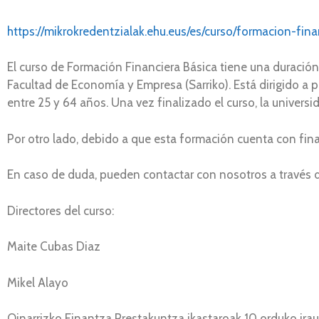
https://mikrokredentzialak.ehu.eus/es/curso/formacion-fin
El curso de Formación Financiera Básica tiene una duración 
Facultad de Economía y Empresa (Sarriko). Está dirigido a 
entre 25 y 64 años. Una vez finalizado el curso, la universi
Por otro lado, debido a que esta formación cuenta con fi
En caso de duda, pueden contactar con nosotros a través d
Directores del curso:
Maite Cubas Diaz
Mikel Alayo
Oinarrizko Finantza Prestakuntza ikastaroak 10 orduko irau