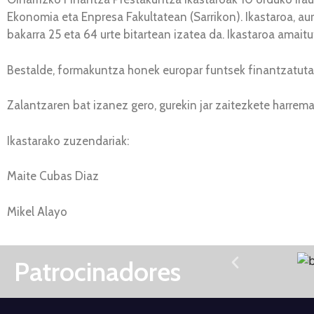
Ekonomia eta Enpresa Fakultatean (Sarrikon). Ikastaroa, au
bakarra 25 eta 64 urte bitartean izatea da. Ikastaroa amaitu
Bestalde, formakuntza honek europar funtsek finantzatuta
Zalantzaren bat izanez gero, gurekin jar zaitezkete harre
Ikastarako zuzendariak:
Maite Cubas Diaz
Mikel Alayo
Patrocinadores