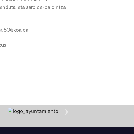
zenduta, eta sarbide-baldintza
ua 50€koa da.
eus