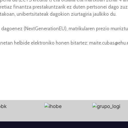
rretiaz finantza prestakuntzarik ez duten pertsonei dago zu
takoan, unibertsitateak dagokion ziurtagiria jaulkiko du.
 dagoenez (NextGenerationEU), matrikularen prezio murrizt
manetan helbide elektroniko honen bitartez: maite.cubas@ehu.