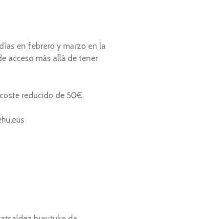
 días en febrero y marzo en la
de acceso más allá de tener
 coste reducido de 50€.
ehu.eus
rratsaldez burutuko da