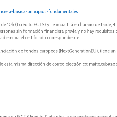
anciera-basica-principios-fundamentales
de 10h (1 crédito ECTS) y se impartirá en horario de tarde, 4
personas sin formación financiera previa y no hay requisitos 
dad emitirá el certificado correspondiente.
nanciación de fondos europeos (NextGenerationEU), tiene un
e esta misma dirección de correo electrónico: maite.cubas@
pena du (ECTS kreditu 1) eta otsaila eta martxoan zehar 4 a