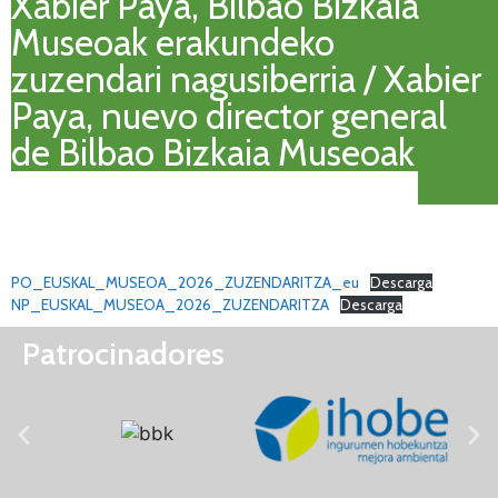
Xabier Paya, Bilbao Bizkaia
Museoak erakundeko
zuzendari nagusiberria / Xabier
Paya, nuevo director general
de Bilbao Bizkaia Museoak
PO_EUSKAL_MUSEOA_2026_ZUZENDARITZA_eu
Descarga
NP_EUSKAL_MUSEOA_2026_ZUZENDARITZA
Descarga
Patrocinadores