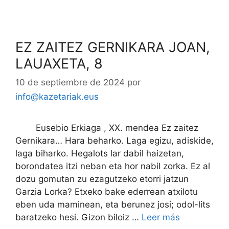
EZ ZAITEZ GERNIKARA JOAN,
LAUAXETA, 8
10 de septiembre de 2024
por
info@kazetariak.eus
Eusebio Erkiaga , XX. mendea Ez zaitez
Gernikara… Hara beharko. Laga egizu, adiskide,
laga biharko. Hegalots lar dabil haizetan,
borondatea itzi neban eta hor nabil zorka. Ez al
dozu gomutan zu ezagutzeko etorri jatzun
Garzia Lorka? Etxeko bake ederrean atxilotu
eben uda maminean, eta berunez josi; odol-lits
baratzeko hesi. Gizon biloiz …
Leer más