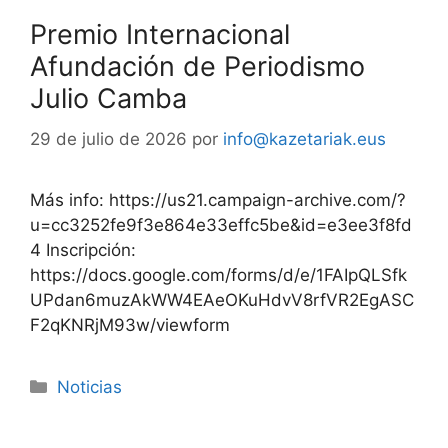
Premio Internacional
Afundación de Periodismo
Julio Camba
29 de julio de 2026
por
info@kazetariak.eus
Más info: https://us21.campaign-archive.com/?
u=cc3252fe9f3e864e33effc5be&id=e3ee3f8fd
4 Inscripción:
https://docs.google.com/forms/d/e/1FAIpQLSfk
UPdan6muzAkWW4EAeOKuHdvV8rfVR2EgASC
F2qKNRjM93w/viewform
Noticias