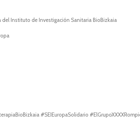
 del Instituto de Investigación Sanitaria BioBizkaia
uropa
erapiaBioBizkaia #SEIEuropaSolidario #ElGrupoXXXXRomp