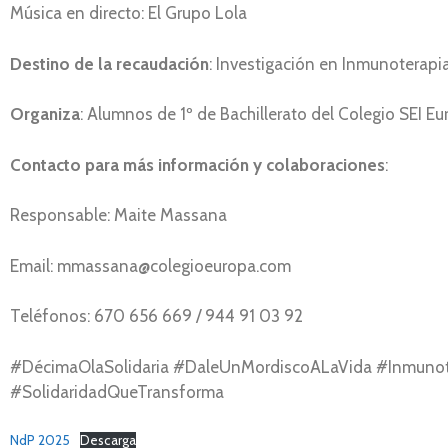
Música en directo: El Grupo Lola
Destino de la recaudación
: Investigación en Inmunoterapia
Organiza
: Alumnos de 1º de Bachillerato del Colegio SEI E
Contacto para más información y colaboraciones
:
Responsable: Maite Massana
Email: mmassana@colegioeuropa.com
Teléfonos: 670 656 669 / 944 91 03 92
#DécimaOlaSolidaria #DaleUnMordiscoALaVida #Inmunot
#SolidaridadQueTransforma
NdP 2025
Descarga