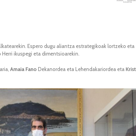
katearekin. Espero dugu aliantza estrategikoak lortzeko eta 
Herri ikuspegi eta dimentsioarekin.
ria,
Amaia Fano
Dekanordea eta Lehendakariordea eta
Kris