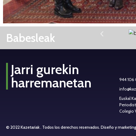
Babesleak
Jarri gurekin
harremanetan
944 106
info@kaz
Euskal K
Periodis
Colegio 
© 2022 Kazetariak . Todos los derechos reservados.
Diseño y marketin