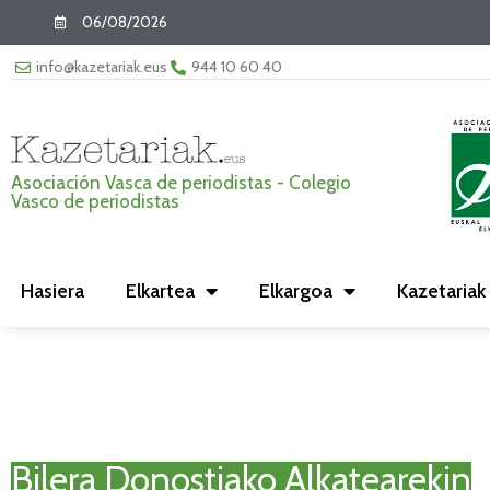
06/08/2026
info@kazetariak.eus
944 10 60 40
Asociación Vasca de periodistas - Colegio
Vasco de periodistas
Hasiera
Elkartea
Elkargoa
Kazetariak
Bilera Donostiako Alkatearekin