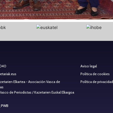
 040
Aviso legal
etariak.eus
Política de cookies
azetarien Elkartea - Asociación Vasca de
Política de privacidad
tas
Vasco de Periodistas / Kazetarien Euskal Elkargoa
g PWB