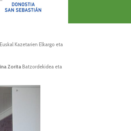
Euskal Kazetarien Elkargo eta
tina Zorita
Batzordekidea eta