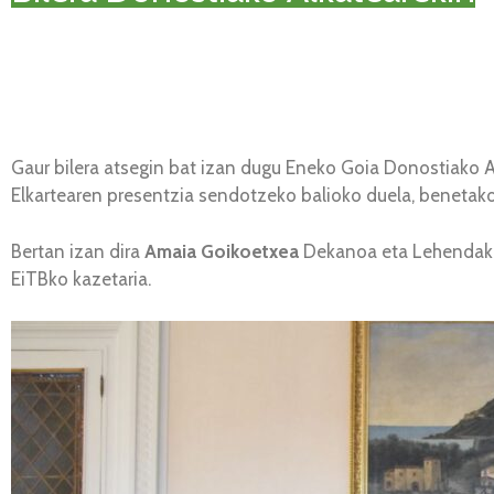
Gaur bilera atsegin bat izan dugu Eneko Goia Donostiako Al
Elkartearen presentzia sendotzeko balioko duela, benetako 
Bertan izan dira
Amaia Goikoetxea
Dekanoa eta Lehendaka
EiTBko kazetaria.