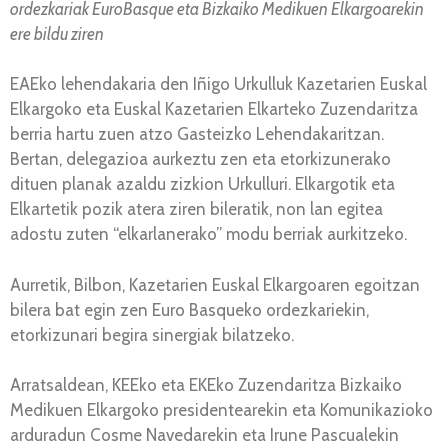
ordezkariak EuroBasque eta Bizkaiko Medikuen Elkargoarekin
ere bildu ziren
EAEko lehendakaria den Iñigo Urkulluk Kazetarien Euskal
Elkargoko eta Euskal Kazetarien Elkarteko Zuzendaritza
berria hartu zuen atzo Gasteizko Lehendakaritzan.
Bertan, delegazioa aurkeztu zen eta etorkizunerako
dituen planak azaldu zizkion Urkulluri. Elkargotik eta
Elkartetik pozik atera ziren bileratik, non lan egitea
adostu zuten “elkarlanerako” modu berriak aurkitzeko.
Aurretik, Bilbon, Kazetarien Euskal Elkargoaren egoitzan
bilera bat egin zen Euro Basqueko ordezkariekin,
etorkizunari begira sinergiak bilatzeko.
Arratsaldean, KEEko eta EKEko Zuzendaritza Bizkaiko
Medikuen Elkargoko presidentearekin eta Komunikazioko
arduradun Cosme Navedarekin eta Irune Pascualekin