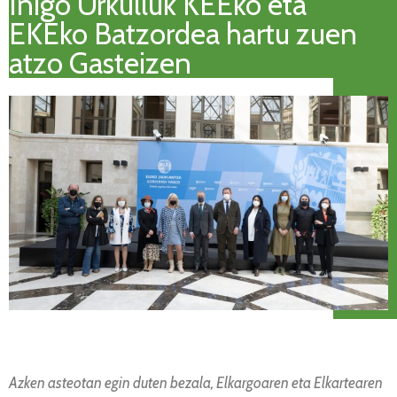
Iñigo Urkulluk KEEko eta
EKEko Batzordea hartu zuen
atzo Gasteizen
Azken asteotan egin duten bezala, Elkargoaren eta Elkartearen