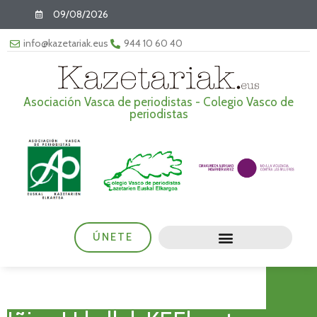
09/08/2026
info@kazetariak.eus
944 10 60 40
Asociación Vasca de periodistas - Colegio Vasco de
periodistas
ÚNETE