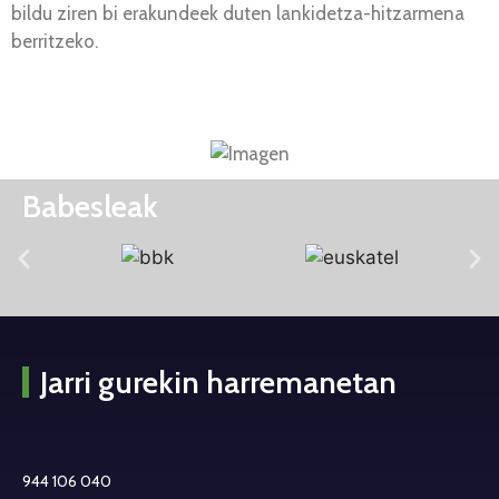
bildu ziren bi erakundeek duten lankidetza-hitzarmena
berritzeko.
Babesleak
Jarri gurekin harremanetan
944 106 040