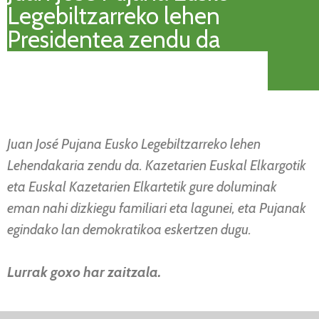
Legebiltzarreko lehen
Presidentea zendu da
Juan José Pujana Eusko Legebiltzarreko lehen
Lehendakaria zendu da. Kazetarien Euskal Elkargotik
eta Euskal Kazetarien Elkartetik gure doluminak
eman nahi dizkiegu familiari eta lagunei, eta Pujanak
egindako lan demokratikoa eskertzen dugu.
Lurrak goxo har zaitzala.