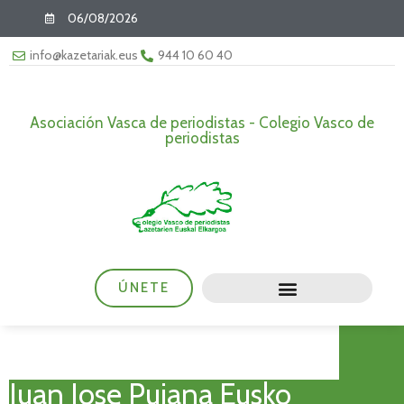
06/08/2026
info@kazetariak.eus
944 10 60 40
Asociación Vasca de periodistas - Colegio Vasco de
periodistas
ÚNETE
Juan Jose Pujana Eusko