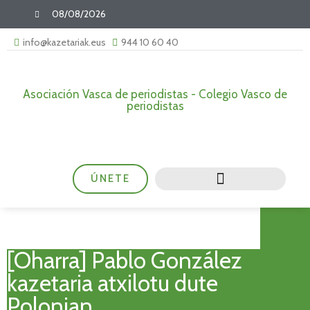
08/08/2026
info@kazetariak.eus
944 10 60 40
Asociación Vasca de periodistas - Colegio Vasco de
periodistas
ÚNETE
[Oharra] Pablo González
kazetaria atxilotu dute
Polonian