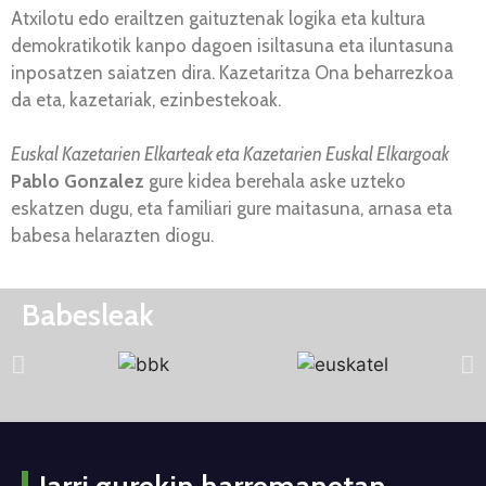
Atxilotu edo erailtzen gaituztenak logika eta kultura
demokratikotik kanpo dagoen isiltasuna eta iluntasuna
inposatzen saiatzen dira. Kazetaritza Ona beharrezkoa
da eta, kazetariak, ezinbestekoak.
Euskal Kazetarien Elkarteak eta Kazetarien Euskal Elkargoak
Pablo Gonzalez
gure kidea berehala aske uzteko
eskatzen dugu, eta familiari gure maitasuna, arnasa eta
babesa helarazten diogu.
Babesleak
Jarri gurekin harremanetan