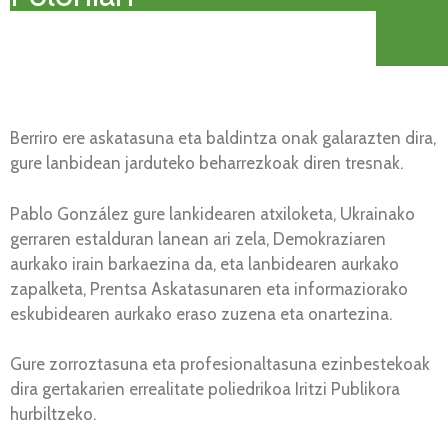
Berriro ere askatasuna eta baldintza onak galarazten dira,
gure lanbidean jarduteko beharrezkoak diren tresnak.
Pablo González gure lankidearen atxiloketa, Ukrainako
gerraren estalduran lanean ari zela, Demokraziaren
aurkako irain barkaezina da, eta lanbidearen aurkako
zapalketa, Prentsa Askatasunaren eta informaziorako
eskubidearen aurkako eraso zuzena eta onartezina.
Gure zorroztasuna eta profesionaltasuna ezinbestekoak
dira gertakarien errealitate poliedrikoa Iritzi Publikora
hurbiltzeko.