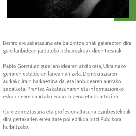
Berriro ere askatasuna eta baldintza onak galarazten dira,
gure lanbidean jarduteko beharrezkoak diren tresnak.
Pablo González gure lankidearen atxiloketa, Ukrainako
gerraren estalduran lanean ari zela, Demokraziaren
aurkako irain barkaezina da, eta lanbidearen aurkako
zapalketa, Prentsa Askatasunaren eta informaziorako
eskubidearen aurkako eraso zuzena eta onartezina.
Gure zorroztasuna eta profesionaltasuna ezinbestekoak
dira gertakarien errealitate poliedrikoa Iritzi Publikora
hurbiltzeko.