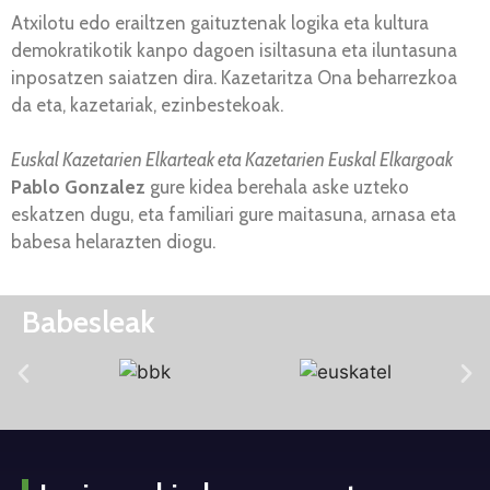
Atxilotu edo erailtzen gaituztenak logika eta kultura
demokratikotik kanpo dagoen isiltasuna eta iluntasuna
inposatzen saiatzen dira. Kazetaritza Ona beharrezkoa
da eta, kazetariak, ezinbestekoak.
Euskal Kazetarien Elkarteak eta Kazetarien Euskal Elkargoak
Pablo Gonzalez
gure kidea berehala aske uzteko
eskatzen dugu, eta familiari gure maitasuna, arnasa eta
babesa helarazten diogu.
Babesleak