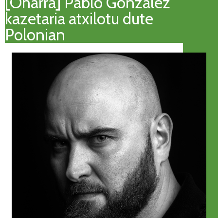
[Oharra] Pablo González
kazetaria atxilotu dute
Polonian