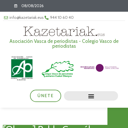
08/08/2026
info@kazetariak.eus
944 10 60 40
Asociación Vasca de periodistas - Colegio Vasco de
periodistas
ÚNETE