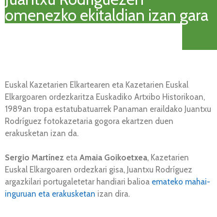
omenezko ekitaldian izan gara
Euskal Kazetarien Elkartearen eta Kazetarien Euskal
Elkargoaren ordezkaritza Euskadiko Artxibo Historikoan,
1989an tropa estatubatuarrek Panaman eraildako Juantxu
Rodríguez fotokazetaria gogora ekartzen duen
erakusketan izan da.
Sergio Martínez
eta
Amaia Goikoetxea
, Kazetarien
Euskal Elkargoaren ordezkari gisa, Juantxu Rodríguez
argazkilari portugaletetar handiari balioa
emateko mahai-
inguruan eta erakusketan
izan dira.