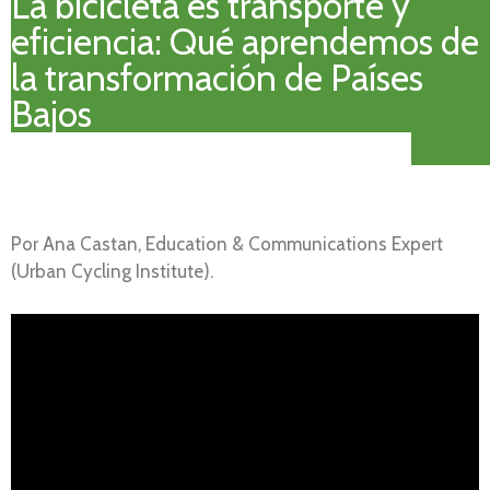
La bicicleta es transporte y
eficiencia: Qué aprendemos de
la transformación de Países
Bajos
Por Ana Castan, Education & Communications Expert
(Urban Cycling Institute).