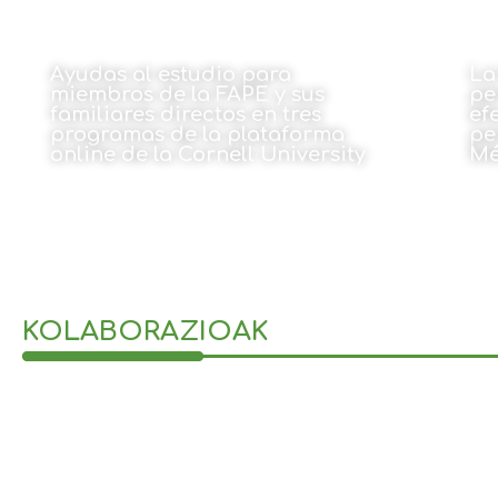
Ayudas al estudio para
La
miembros de la FAPE y sus
pe
familiares directos en tres
ef
programas de la plataforma
pe
online de la Cornell University
Mé
27 de julio de 2021
KOLABORAZIOAK