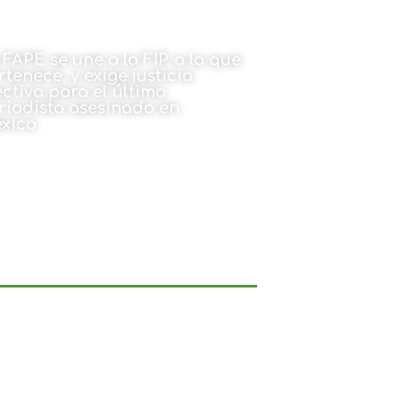
 FAPE se une a la FIP, a la que
rtenece, y exige justicia
ectiva para el último
riodista asesinado en
xico
26 de julio de 2021