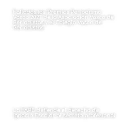
Fallados los ‘Premios Periodismo
Vasco 2021’ de la Asociación Vasca de
Periodistas y el Colegio Vasco de
Periodistas
20 de octubre de 2021
La FAPE defiende el derecho de
Ignacio Escolar al secreto profesional
15 de octubre de 2021