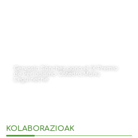
Gervasio Sánchez gana el IX Premio
de Periodismo ‘Cátedra Manu
Leguineche’
14 de octubre de 2021
KOLABORAZIOAK