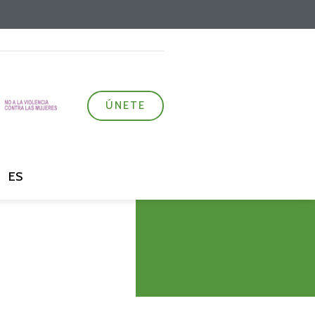
ÚNETE
ES