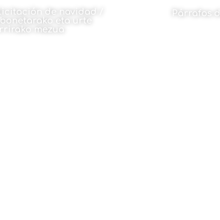
licitación de navidad /
Párrafos d
bonetarako eta urte
rrirako mezua
Por Julio Flor
30 de diciembre de 2024
30 de dici