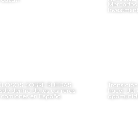
 Gaza?!
Mercados 
Investment
 Ramzi Albayrouti
30 de diciembre de 2024
30 de dici
LOSOS SOBRE RUEDAS:
Transició
sde dentro de las carreras
hacer del
 camiones en España
oportuni
 Miguel Garcia Marin
Por Pablo Mar
30 de diciembre de 2024
30 de dici