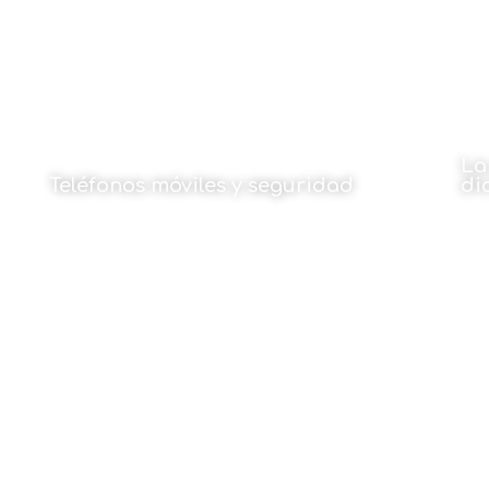
La
Teléfonos móviles y seguridad
di
Por Santiago Pangua
Por
30 de diciembre de 2024