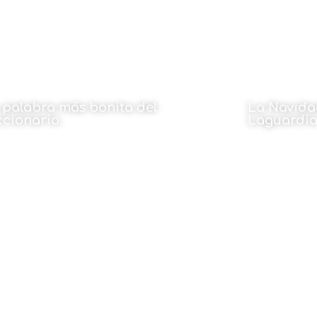
 palabra más bonita del
La Navida
ccionario.
Laguardi
 Karmele Uriarte
Por Antonio M
30 de diciembre de 2024
30 de dici