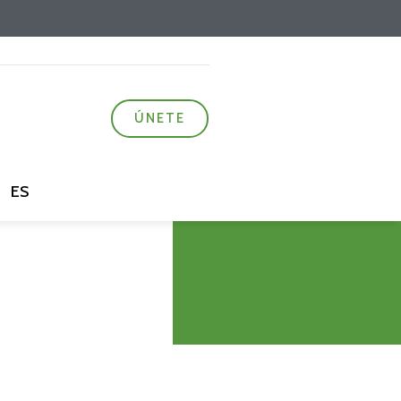
ÚNETE
ES