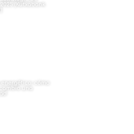
2025 (Kutxabank
)
embre de 2024
n energética: cómo
 cambio una
dad
oño Turnes
embre de 2024