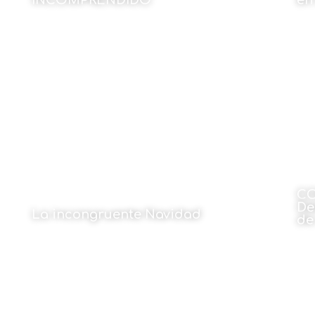
INCOMPRENDIDO
en
Por Mikel Etxebarria Dobaran
Por
30 de diciembre de 2024
CO
De
La incongruente Navidad
de
Por Cristina Maruri
Por
30 de diciembre de 2024