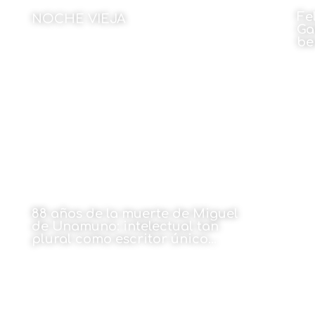
Fe
NOCHE VIEJA
Ga
be
Por Montxo Urraburu
30 de diciembre de 2024
88 años de la muerte de Miguel
de Unamuno: intelectual tan
plural como escritor único…
Por Jose Manuel Alonso
30 de diciembre de 2024