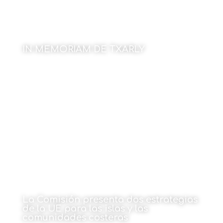
IN MEMORIAM DE TXARLY
Por Antonio Mijangos
15 de junio de 2026
La Comisión presenta dos estrategias
de la UE para las islas y las
comunidades costeras