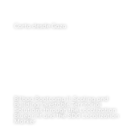
Carta desde Gaza
15 de junio de 2026
Bilbao Bootcamp II: Scaling and
Building Investable Territorial
Solutions through the Localization
Blueprint and the SDG Localization
Marker
15 de junio de 2026