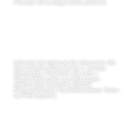
fracaso de la seguridad pública
15 de junio de 2026
Informe de estimación electoral del
Sociómetro Elecciones a Juntas
Generales: Previsión de voto /
Soziometroaren aurreikuspen
elektoralen txostena Batzar
Nagusietarako hauteskundeak: Boto-
aurreikuspena
15 de junio de 2026