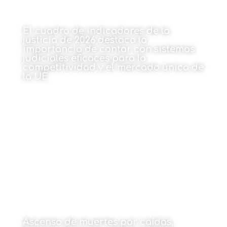
El cuadro de indicadores de la
justicia de 2026 destaca la
importancia de contar con sistemas
judiciales eficaces para la
competitividad y el mercado único de
la UE
15 de junio de 2026
Ascenso de muertes por caídas,