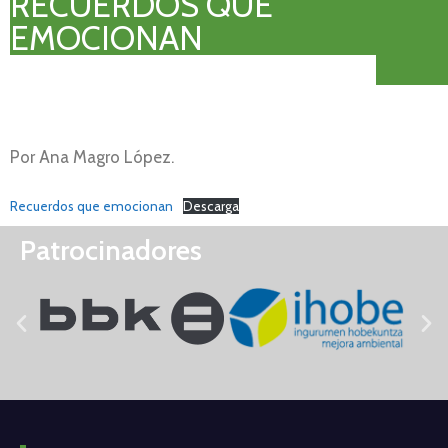
RECUERDOS QUE
EMOCIONAN
Por Ana Magro López.
Recuerdos que emocionan
Descarga
Patrocinadores