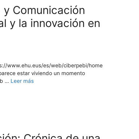
o y Comunicación
al y la innovación en
tps://www.ehu.eus/es/web/ciberpebi/home
s parece estar viviendo un momento
Web …
Leer más
ción: Crónica de una