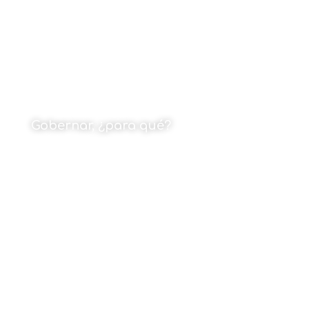
Gobernar, ¿para qué?
Por Juan Carlos Pérez Álvarez
13 de enero de 2025