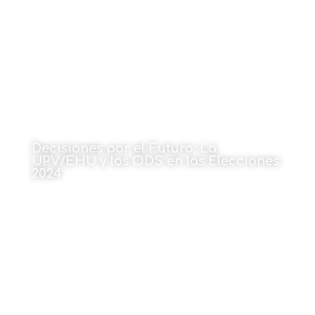
13 de enero de 2025
Decisiones por el Futuro: La
UPV/EHU y los ODS en las Elecciones
2024
Por Nekane González
13 de enero de 2025