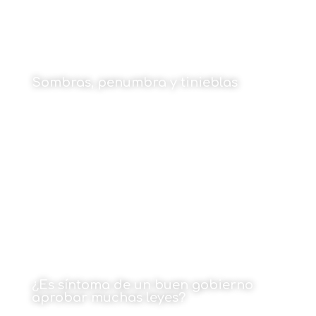
Sombras, penumbra y tinieblas
Por Narok Ibarburu Ruiz
26 de enero de 2026
¿Es síntoma de un buen gobierno
aprobar muchas leyes?