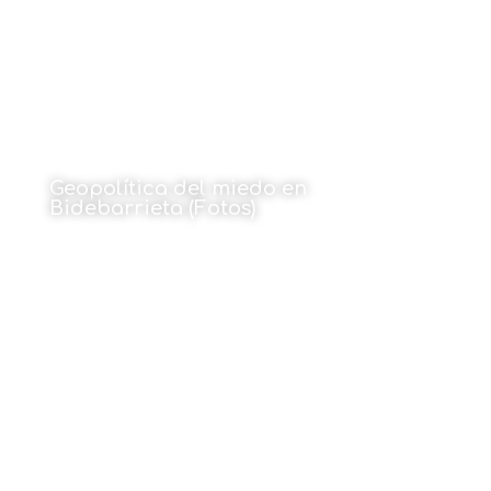
Geopolítica del miedo en
Bidebarrieta (Fotos)
Por Nek González e Iris Mikelez de Mendiluze
26 de enero de 2026