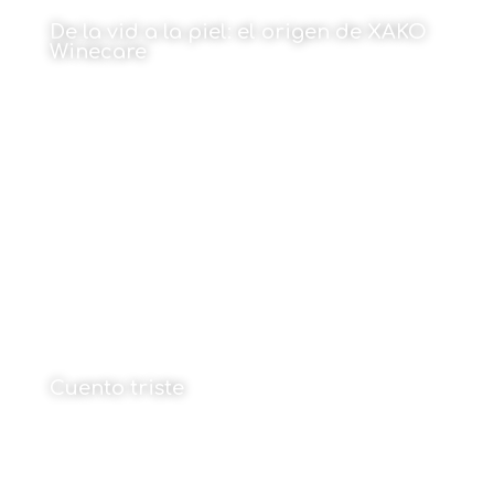
De la vid a la piel: el origen de XAKO
Winecare
Por Sara Cordero López
26 de enero de 2026
Cuento triste
Por Julen Goñi
26 de enero de 2026