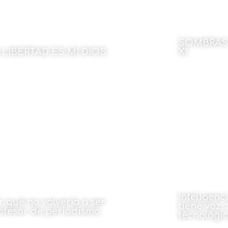
SOMBRAS
 LIBERTAD ES MI DIOS
XI
 Josu Legarreta
Por Javier Ma
27 de octubre de 2022
27 de octu
Inteligenci
r qué no volvería a ser
tiene voz, 
ofesor de periodismo
tecnológi