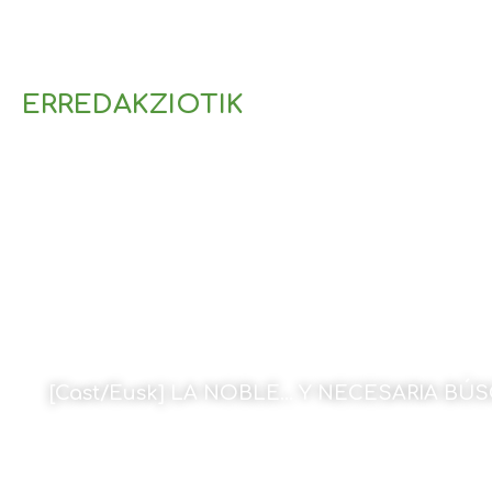
ERREDAKZIOTIK
[Cast/Eusk] LA NOBLE… Y NECESARIA B
Por Amaia Goikoetxea
28 de octubre de 2022