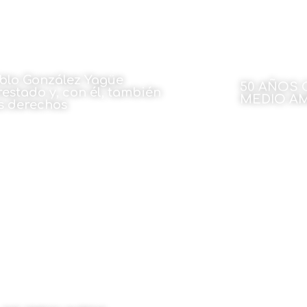
blo González Yagüe
50 AÑOS 
restado y, con él, también
MEDIO A
s derechos
Por María Gar
 Garbiñe Biurrun
27 de octu
27 de octubre de 2022