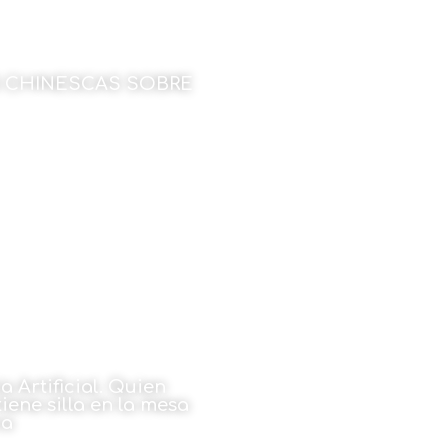
 CHINESCAS SOBRE
rtín-Domínguez
bre de 2022
a Artificial. Quien
tiene silla en la mesa
ca