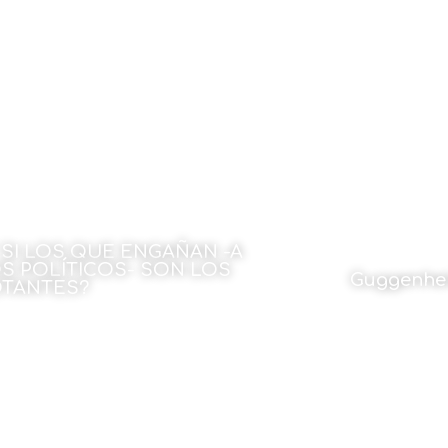
 David Barbero
Por Lorena Fe
27 de octubre de 2022
27 de octu
 SI LOS QUE ENGAÑAN -A
S POLÍTICOS- SON LOS
Guggenhei
TANTES?
Por Mikel Pulg
 Fidel Raso
27 de octu
27 de octubre de 2022