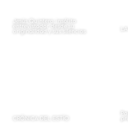
Jesús Quintero: insólito
entrevistador desde su
LA
originalidad y sus silencios
Por
Por José Manuel Alonso
27 de octubre de 2022
Po
CRÓNICA DEL ESTÍO
pr