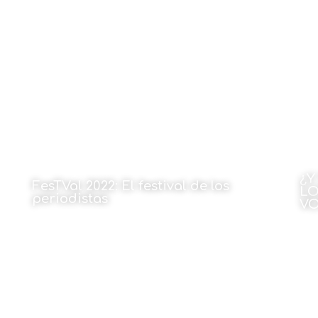
Por M. Rafael Sánchez
Por
27 de octubre de 2022
¿Y
FesTVal 2022: El festival de los
LO
periodistas
VO
Por Jorge de Zerio
Por
27 de octubre de 2022