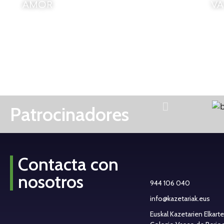
AMOR
VA
Por Javier Sádaba
Por
27 de octubre de 2022
Patrocinadores
Contacta con
nosotros
944 106 040
info@kazetariak.eus
Euskal Kazetarien Elkart