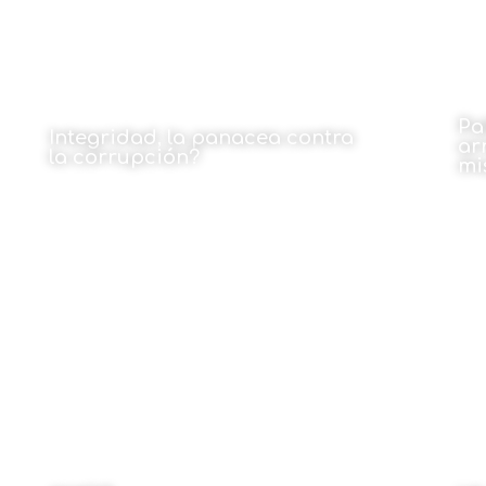
Pa
Integridad, la panacea contra
ar
la corrupción?
mi
Por Koldobike Uriarte Ruiz de Eguino
Por
27 de octubre de 2022