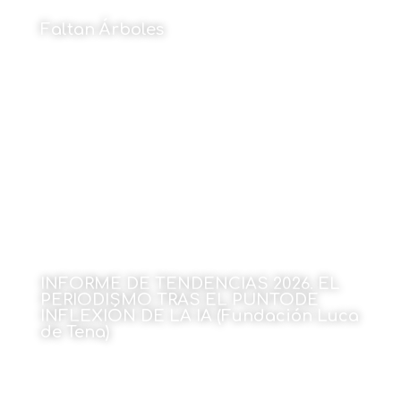
Faltan Árboles
Por Cristina Maruri
1 de junio de 2026
INFORME DE TENDENCIAS 2026. EL
PERIODISMO TRAS EL PUNTODE
INFLEXIÓN DE LA IA (Fundación Luca
de Tena)
1 de junio de 2026