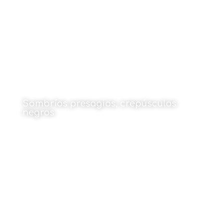
Sombríos presagios, crepúsculos
negros
Por José Ramón Berné
1 de junio de 2026