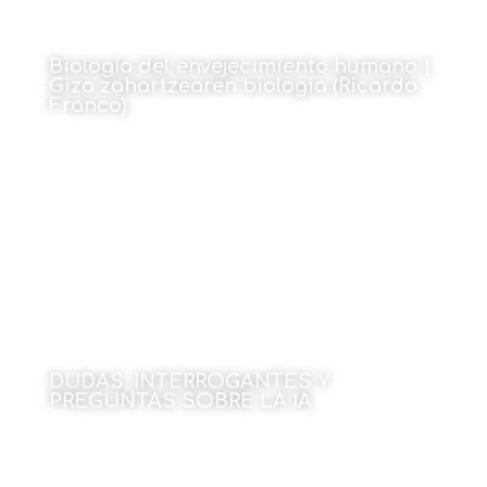
Biología del envejecimiento humano |
Giza zahartzearen biologia (Ricardo
Franco)
1 de junio de 2026
DUDAS, INTERROGANTES Y
PREGUNTAS SOBRE LA IA
Por Julen Rekondo
1 de junio de 2026