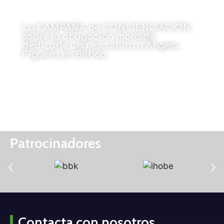
La CAMPAÑA de CONCIENCIACIÓN
sobre la obligación moralde
dedicarle una escultura a Ángela
Figuera en Bilbao
Por Marino Montero
1 de junio de 2026
Patrocinadores
Contacta con nosotros