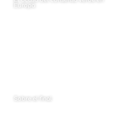
El ocaso del consenso verde en
Europa
Por Fernando Valladares
1 de junio de 2026
Sobre el final
Por Narok Ibarburu Ruiz
1 de junio de 2026